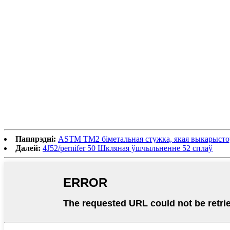
Папярэдні:
ASTM TM2 біметальная стужка, якая выкарыстоў
Далей:
4J52/pernifer 50 Шкляная ўшчыльненне 52 сплаў