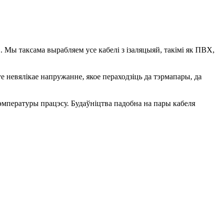
Мы таксама вырабляем усе кабелі з ізаляцыяй, такімі як ПВХ,
невялікае напружанне, якое пераходзіць да тэрмапары, да
мпературы працэсу. Будаўніцтва падобна на пары кабеля