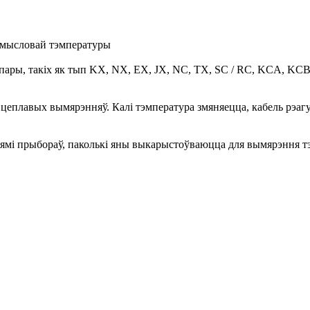
рамысловай тэмпературы
ары, такіх як тып KX, NX, EX, JX, NC, TX, SC / RC, KCA, KCB. 
плавых вымярэнняў. Калі тэмпература змяняецца, кабель рэагуе 
ямі прыбораў, паколькі яны выкарыстоўваюцца для вымярэння тэ