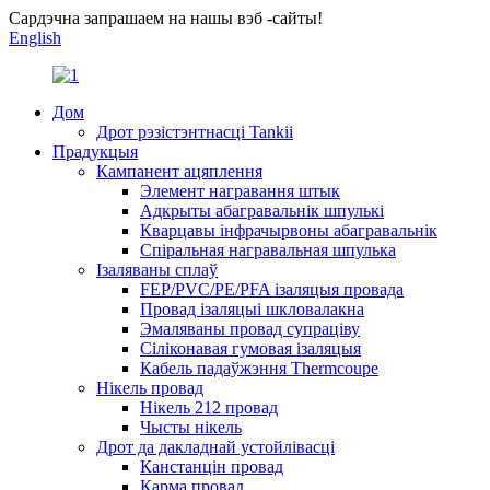
Сардэчна запрашаем на нашы вэб -сайты!
English
Дом
Дрот рэзістэнтнасці Tankii
Прадукцыя
Кампанент ацяплення
Элемент награвання штык
Адкрыты абагравальнік шпулькі
Кварцавы інфрачырвоны абагравальнік
Спіральная награвальная шпулька
Ізаляваны сплаў
FEP/PVC/PE/PFA ізаляцыя провада
Провад ізаляцыі шкловалакна
Эмаляваны провад супраціву
Сіліконавая гумовая ізаляцыя
Кабель падаўжэння Thermcoupe
Нікель провад
Нікель 212 провад
Чысты нікель
Дрот да дакладнай устойлівасці
Канстанцін провад
Карма провад