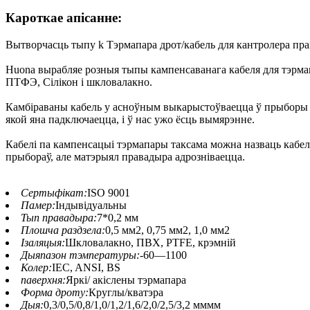
Кароткае апісанне:
Вытворчасць тыпу k Тэрмапара дрот/кабель для кантролера п
Huona вырабляе розныя тыпы кампенсаванага кабеля для тэрмап
ПТФЭ, Сілікон і шкловалакно.
Камбіраваны кабель у асноўным выкарыстоўваецца ў прыборы це
якой яна падключаецца, і ў нас ужо ёсць вымярэнне.
Кабелі па кампенсацыі тэрмапары таксама можна назваць кабел
прыбораў, але матэрыял правадыра адрозніваецца.
Сертыфікат:
ISO 9001
Памер:
Індывідуальны
Тып правадыра:
7*0,2 мм
Плошча раздзела:
0,5 мм2, 0,75 мм2, 1,0 мм2
Ізаляцыя:
Шкловалакно, ПВХ, PTFE, крэмній
Дыяпазон тэмпературы:
-60—1100
Колер:
IEC, ANSI, BS
паверхня:
Яркі/ акіслены тэрмапара
Форма дроту:
Круглы/кватэра
Дыя:
0,3/0,5/0,8/1,0/1,2/1,6/2,0/2,5/3,2 мммм