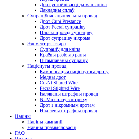
Дрот устойлівасці да манганіна
Дакладны сплаў
Супраціўнае ацяпляльны провад
Дрот Cuni Prestance
Дрот Fecral супраціву
Плоскі провад супраціву
Дрот супраціву ніхрома
Элемент рэзістара
Супраціў для кліпа
Краёвы рэзістар раны
Штампаваны супраціў
Націснуты провад
Кампенсацыя націснутага дроту
Медны дрот
Cu-Ni Shared Wire
Fecral Stighted Wire
Ізаляваны штрафны провад
Ni-Mn сплаў з штрыху
Дрот з нікромным дротам
Нікелевы штрафны провад
Навіны
Навіны кампаніі
Навіны прамысловасці
FAQ
Пра нас