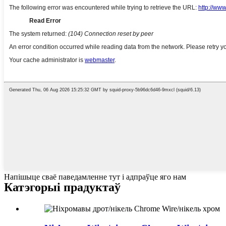
Напішыце сваё паведамленне тут і адпраўце яго нам
Катэгорыі прадуктаў