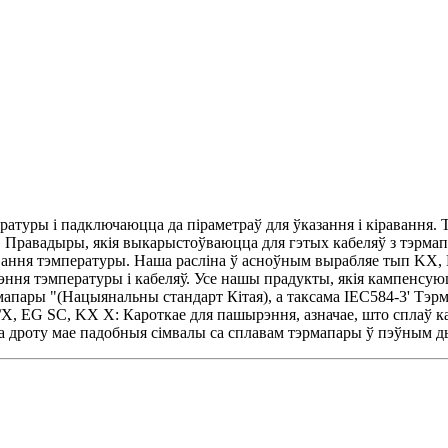
туры і падключаюцца да піраметраў для ўказання і кіравання. Т
. Правадыры, якія выкарыстоўваюцца для гэтых кабеляў з тэрм
чування тэмпературы. Наша расліна ў асноўным вырабляе тып KX
ння тэмпературы і кабеляў. Усе нашы прадукты, якія кампенсую
апары "(Нацыянальны стандарт Кітая), а таксама IEC584-3' Тэр
, EG SC, KX X: Кароткае для пашырэння, азначае, што сплаў ка
га дроту мае падобныя сімвалы са сплавам тэрмапары ў пэўным 