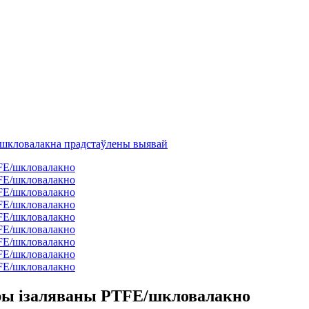
ры ізаляваны PTFE/шкловалакно