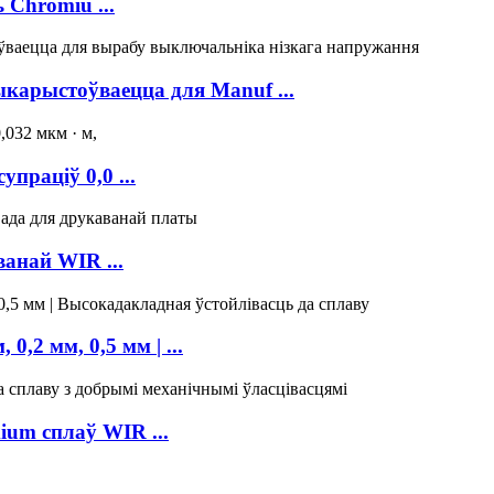
 Chromiu ...
ыкарыстоўваецца для Manuf ...
раціў 0,0 ...
анай WIR ...
0,2 мм, 0,5 мм | ...
um сплаў WIR ...