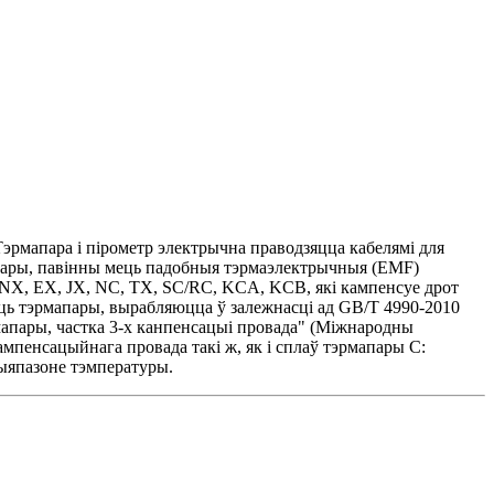
эрмапара і пірометр электрычна праводзяцца кабелямі для
апары, павінны мець падобныя тэрмаэлектрычныя (EMF)
, NX, EX, JX, NC, TX, SC/RC, KCA, KCB, які кампенсуе дрот
ць тэрмапары, вырабляюцца ў залежнасці ад GB/T 4990-2010
мапары, частка 3-х канпенсацыі провада" (Міжнародны
мпенсацыйнага провада такі ж, як і сплаў тэрмапары C:
дыяпазоне тэмпературы.