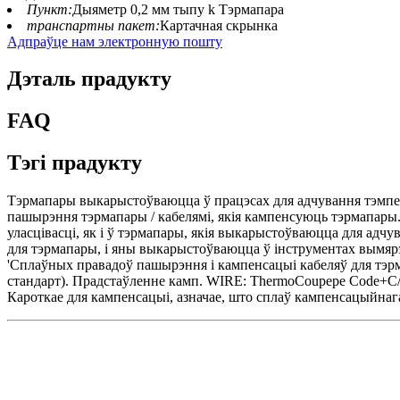
Пункт:
Дыяметр 0,2 мм тыпу k Тэрмапара
транспартны пакет:
Картачная скрынка
Адпраўце нам электронную пошту
Дэталь прадукту
FAQ
Тэгі прадукту
Тэрмапары выкарыстоўваюцца ў працэсах для адчування тэмпера
пашырэння тэрмапары / кабелямі, якія кампенсуюць тэрмапары
уласцівасці, як і ў тэрмапары, якія выкарыстоўваюцца для ад
для тэрмапары, і яны выкарыстоўваюцца ў інструментах вымярэ
'Сплаўных правадоў пашырэння і кампенсацыі кабеляў для тэрм
стандарт). Прадстаўленне камп. WIRE: ThermoCoupepe Code+C/X
Кароткае для кампенсацыі, азначае, што сплаў кампенсацыйна