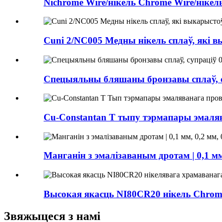
Nichrome Wire/нікель Chrome Wire/нікель
Cuni 2/NC005 Медны нікель сплаў, які в
Спецыяльны бляшаны бронзавы сплаў, суп
Cu-Constantan T тыпу тэрмапары эмаляв
Манганін з эмалізаваным дротам | 0,1 мм, 
Высокая якасць NI80CR20 нікель Chromi
Звяжыцеся з намі