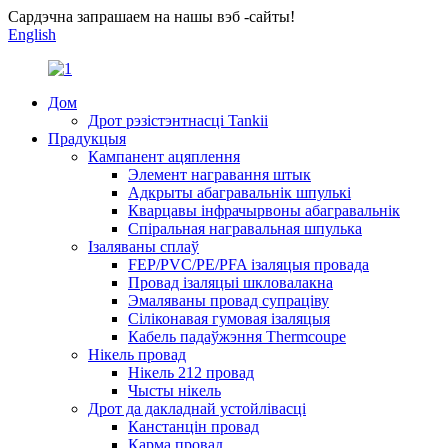
Сардэчна запрашаем на нашы вэб -сайты!
English
Дом
Дрот рэзістэнтнасці Tankii
Прадукцыя
Кампанент ацяплення
Элемент награвання штык
Адкрыты абагравальнік шпулькі
Кварцавы інфрачырвоны абагравальнік
Спіральная награвальная шпулька
Ізаляваны сплаў
FEP/PVC/PE/PFA ізаляцыя провада
Провад ізаляцыі шкловалакна
Эмаляваны провад супраціву
Сіліконавая гумовая ізаляцыя
Кабель падаўжэння Thermcoupe
Нікель провад
Нікель 212 провад
Чысты нікель
Дрот да дакладнай устойлівасці
Канстанцін провад
Карма провад