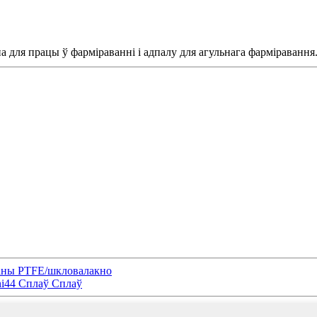
 для працы ў фарміраванні і адпалу для агульнага фарміравання
ваны PTFE/шкловалакно
ni44 Сплаў Сплаў