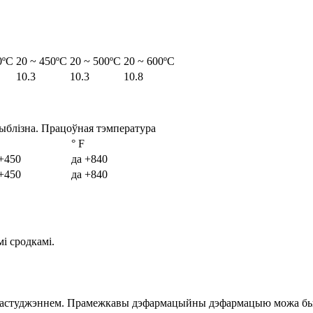
0ºC
20 ~ 450ºC
20 ~ 500ºC
20 ~ 600ºC
10.3
10.3
10.8
ыблізна. Працоўная тэмпература
° F
 +450
да +840
 +450
да +840
і сродкамі.
ым астуджэннем. Прамежкавы дэфармацыйны дэфармацыю можа бы