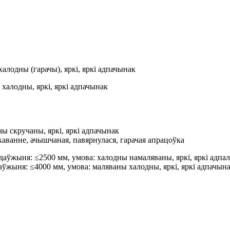
алодны (гарачы), яркі, яркі адпачынак
халодны, яркі, яркі адпачынак
чы скручаны, яркі, яркі адпачынак
 каванне, ачышчаная, павярнулася, гарачая апрацоўка
 даўжыня: ≤2500 мм, умова: халодны намаляваны, яркі, яркі адпа
аўжыня: ≤4000 мм, умова: маляваны халодны, яркі, яркі адпачына