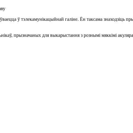
аву
оўваецца ў тэлекамунікацыйнай галіне. Ён таксама знаходзіць 
ьнікаў, прызначаных для выкарыстання з рознымі мяккімі акуля