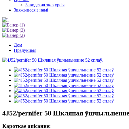
Заводская экскурсія
Звяжыцеся з намі
Дом
Прадукцыя
4J52/pernifer 50 Шкляная ўшчыльненне
Кароткае апісанне: