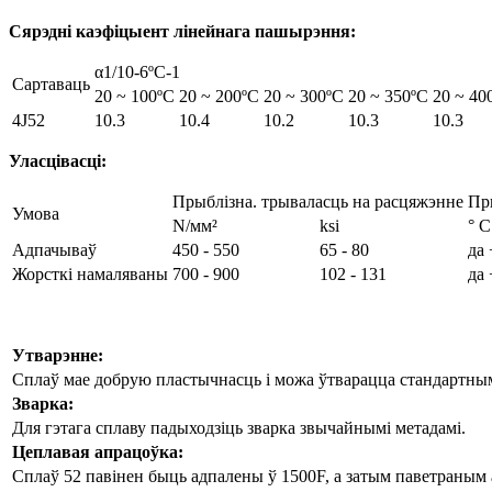
Сярэдні каэфіцыент лінейнага пашырэння:
α1/10-6ºC-1
Сартаваць
20 ~ 100ºC
20 ~ 200ºC
20 ~ 300ºC
20 ~ 350ºC
20 ~ 40
4J52
10.3
10.4
10.2
10.3
10.3
Уласцівасці:
Прыблізна. трываласць на расцяжэнне
Пр
Умова
N/мм²
ksi
° С
Адпачываў
450 - 550
65 - 80
да
Жорсткі намаляваны
700 - 900
102 - 131
да
Утварэнне:
Сплаў мае добрую пластычнасць і можа ўтварацца стандартным
Зварка:
Для гэтага сплаву падыходзіць зварка звычайнымі метадамі.
Цеплавая апрацоўка:
Сплаў 52 павінен быць адпалены ў 1500F, а затым паветран