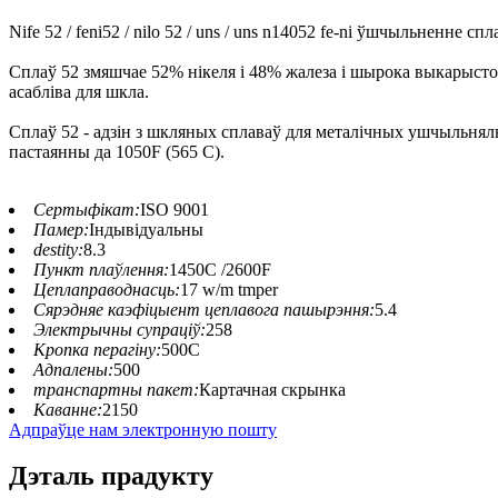
Nife 52 / feni52 / nilo 52 / uns / uns n14052 fe-ni ўшчыльненне спл
Сплаў 52 змяшчае 52% нікеля і 48% жалеза і шырока выкарыст
асабліва для шкла.
Сплаў 52 - адзін з шкляных сплаваў для металічных ушчыльнял
пастаянны да 1050F (565 C).
Сертыфікат:
ISO 9001
Памер:
Індывідуальны
destity:
8.3
Пункт плаўлення:
1450C /2600F
Цеплаправоднасць:
17 w/m tmper
Сярэдняе каэфіцыент цеплавога пашырэння:
5.4
Электрычны супраціў:
258
Кропка перагіну:
500С
Адпалены:
500
транспартны пакет:
Картачная скрынка
Каванне:
2150
Адпраўце нам электронную пошту
Дэталь прадукту