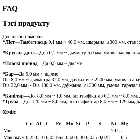
FAQ
Тэгі прадукту
Дыяпазон памераў:
*Ліст
—Тамбетнасць 0,1 мм ~ 40,0 мм, шырыня: ≤300 мм, стан: х
*Круглы дрот
—Диа 0,1 мм ~ дыяметр 5,0 мм, умова: маляваны 
*Плоскі провад
—Да 0,5 мм ~ дыяме
*Бар
—Да 5,0 мм ~ дыяме
Dia 8,0 мм ~ дыяметра 32,0 мм, даўжыня: ≤2500 мм, умова: гара
Dia 32,0 мм ~ Dia 180,0 мм, даўжыня: ≤1300 мм, умова: гарачая
*Капіляр
—До. 8,0 мм ~ 1,0 мм, ідэнтыфікатар 0,1 мм ~ 8,0 мм,
*Труба
—До. 120 мм ~ 8,0 мм, ідэнтыфікатар 8,0 мм ~ 129 мм, д
Хімія:
Cr
Al
C
Fe
Mn
Si
P
S
Ni
Mg
Мін
-
-
-
-
-
-
-
-
50.5
-
Максімум
0,25
0,10
0,05
Бал.
0,60
0,30
0,025
0,025
-
0,5