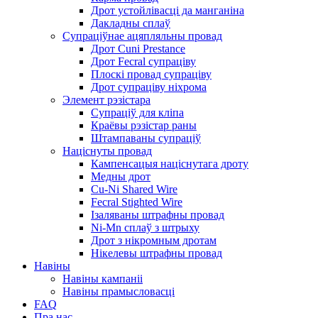
Дрот устойлівасці да манганіна
Дакладны сплаў
Супраціўнае ацяпляльны провад
Дрот Cuni Prestance
Дрот Fecral супраціву
Плоскі провад супраціву
Дрот супраціву ніхрома
Элемент рэзістара
Супраціў для кліпа
Краёвы рэзістар раны
Штампаваны супраціў
Націснуты провад
Кампенсацыя націснутага дроту
Медны дрот
Cu-Ni Shared Wire
Fecral Stighted Wire
Ізаляваны штрафны провад
Ni-Mn сплаў з штрыху
Дрот з нікромным дротам
Нікелевы штрафны провад
Навіны
Навіны кампаніі
Навіны прамысловасці
FAQ
Пра нас