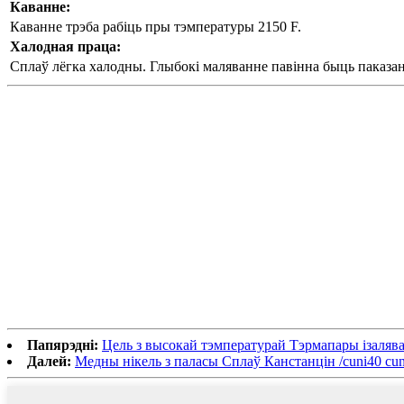
Каванне:
Каванне трэба рабіць пры тэмпературы 2150 F.
Халодная праца:
Сплаў лёгка халодны. Глыбокі маляванне павінна быць паказана
Папярэдні:
Цель з высокай тэмпературай Тэрмапары ізаля
Далей:
Медны нікель з паласы Сплаў Канстанцін /cuni40 cu