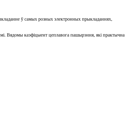
прыкладанне ў самых розных электронных прыкладаннях,
рамі. Вядомы каэфіцыент цеплавога пашырэння, які практычна