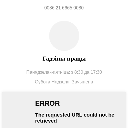
0086 21 6665 0080
Гадзіны працы
Панядзелак-пятніца: з 8:30 да 17:30
Субота,
Нядзеля: Зачынена