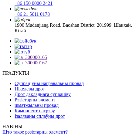
+86 150 0000 2421
+86 21 5611 0178
1900 Mudanjiang Road, Baoshan District, 201999, Шанхай,
Кітай
ПРАДУКТЫ
Супраціўны награвальны провад
Нікелевы дрот
Дрот дакладнага супраціву
Рэзістарны элемент
шматжыльны провад
Кампанент нагрэву
Ізаляваны сплаўны дрот
НАВІНЫ
Што такое рэзістарны элемент?