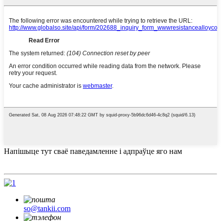
Напішыце тут сваё паведамленне і адпраўце яго нам
so@tankii.com