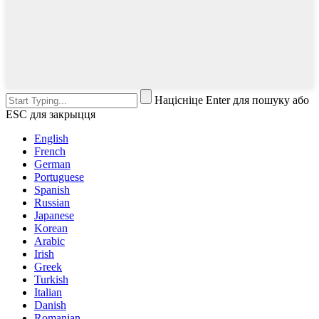
Націсніце Enter для пошуку або
ESC для закрыцця
English
French
German
Portuguese
Spanish
Russian
Japanese
Korean
Arabic
Irish
Greek
Turkish
Italian
Danish
Romanian