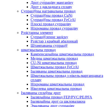
Дрот супраціву манганіну
Дрот з дакладнага сплаву
Супраціўны награвальны провад
Супраціўны провад CuNi
Супраціўны провад FeCrAl
Плоскі провад супраціву
Ніхромавы провад супраціву
Рэзістарны элемент
Супраціўленне заціску
Рэзістар з краёвай абалонкай
Штампаваны супраціў
шматжыльны провад
Кампенсацыйны шматжыльны провад
Медны шматжыльны провад
CU-Ni шматжыльны провад
Шматжыльны провад FeCrAl
Ізаляваны шматжыльны провад
Шматжыльны провад з нікель-марганцавага
сплаву
Ніхромавы шматжыльны провад
Нікелевы шматжыльны провад
Ізаляваны сплаўны дрот
Ізаляцыйны провад FEP/PVC/PE/PFA
Ізаляцыйны дрот са шкловалакна
Эмаляваны дрот супраціву