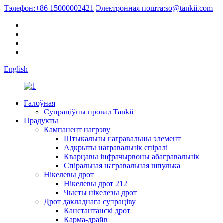
Тэлефон:
+86 15000002421
Электронная пошта:
so@tankii.com
English
Галоўная
Супраціўны провад Tankii
Прадукты
Кампанент нагрэву
Штыкальны награвальны элемент
Адкрыты награвальнік спіралі
Кварцавы інфрачырвоны абагравальнік
Спіральная награвальная шпулька
Нікелевы дрот
Нікелевы дрот 212
Чысты нікелевы дрот
Дрот дакладнага супраціву
Канстантанскі дрот
Карма-драйв