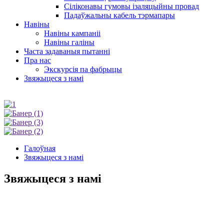
Сіліконавы гумовы ізаляцыйны провад
Падаўжальны кабель тэрмапары
Навіны
Навіны кампаніі
Навіны галіны
Часта задаваныя пытанні
Пра нас
Экскурсія па фабрыцы
Звяжыцеся з намі
Галоўная
Звяжыцеся з намі
Звяжыцеся з намі