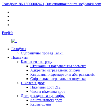
Тэлефон:
+86 15000002421
Электронная пошта:
so@tankii.com
English
Галоўная
Супраціўны провад Tankii
Прадукты
Кампанент нагрэву
Штыкальны награвальны элемент
Адкрыты награвальнік спіралі
Кварцавы інфрачырвоны абагравальнік
Спіральная награвальная шпулька
Нікелевы дрот
Нікелевы дрот 212
Чысты нікелевы дрот
Дрот дакладнага супраціву
Канстантанскі дрот
Карма-драйв