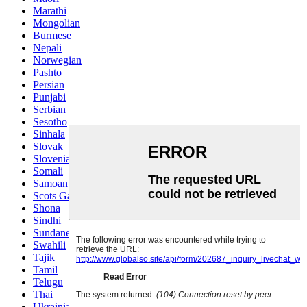
Marathi
Mongolian
Burmese
Nepali
Norwegian
Pashto
Persian
Punjabi
Serbian
Sesotho
Sinhala
Slovak
Slovenian
Somali
Samoan
Scots Gaelic
Shona
Sindhi
Sundanese
Swahili
Tajik
Tamil
Telugu
Thai
Ukrainian