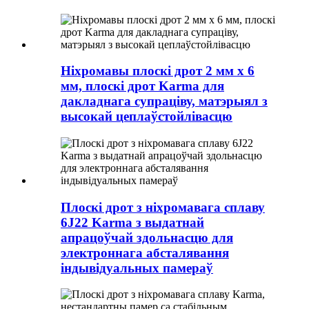
Ніхромавы плоскі дрот 2 мм х 6
мм, плоскі дрот Karma для
дакладнага супраціву, матэрыял з
высокай цеплаўстойлівасцю
Плоскі дрот з ніхромавага сплаву
6J22 Karma з выдатнай
апрацоўчай здольнасцю для
электроннага абсталявання
індывідуальных памераў