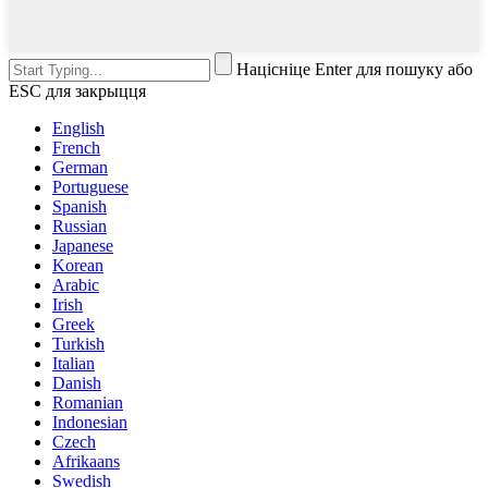
Націсніце Enter для пошуку або
ESC для закрыцця
English
French
German
Portuguese
Spanish
Russian
Japanese
Korean
Arabic
Irish
Greek
Turkish
Italian
Danish
Romanian
Indonesian
Czech
Afrikaans
Swedish