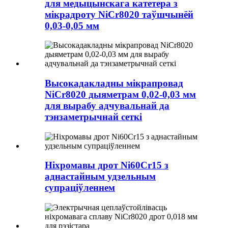
для медыцынскага катетера з
мікрадроту NiCr8020 таўшчынёй
0,03-0,05 мм
Высокадакладны мікрапровад
NiCr8020 дыяметрам 0,02-0,03 мм
для вырабу адчувальнай да
тэнзаметрычнай сеткі
Ніхромавы дрот Ni60Cr15 з
аднастайным удзельным
супраціўленнем