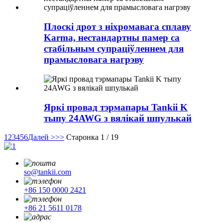
Плоскі дрот з ніхромавага сплаву
Karma, нестандартны памер са
стабільным супраціўленнем для
прамысловага нагрэву
Яркі провад тэрмапары Tankii K
тыпу 24AWG з вялікай шпулькай
1
2
3
4
5
6
Далей >
>>
Старонка 1 / 19
so@tankii.com
+86 150 0000 2421
+86 21 5611 0178