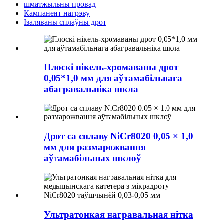
шматжыльны провад
Кампанент нагрэву
Ізаляваны сплаўны дрот
Плоскі нікель-хромаваны дрот
0,05*1,0 мм для аўтамабільнага
абагравальніка шкла
Дрот са сплаву NiCr8020 0,05 × 1,0
мм для размарожвання
аўтамабільных шклоў
Ультратонкая награвальная нітка