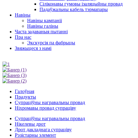
Сіліконавы гумовы ізаляцыйны провад
Падаўжальны кабель тэрмапары
Навіны
Навіны кампаніі
Навіны галіны
Часта задаваныя пытанні
Пра нас
Экскурсія па фабрыцы
Звяжыцеся з намі
Галоўная
Прадукты
Супраціўны награвальны провад
Ніхромавы провад супраціву
Супраціўны награвальны провад
Нікелевы дрот
Дрот дакладнага супраціву
Рэзістарны элемент