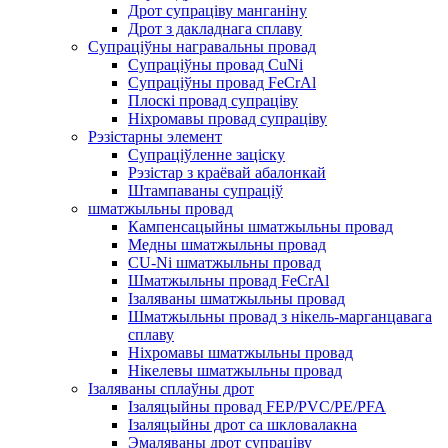
Дрот супраціву манганіну
Дрот з дакладнага сплаву
Супраціўны награвальны провад
Супраціўны провад CuNi
Супраціўны провад FeCrAl
Плоскі провад супраціву
Ніхромавы провад супраціву
Рэзістарны элемент
Супраціўленне заціску
Рэзістар з краёвай абалонкай
Штампаваны супраціў
шматжыльны провад
Кампенсацыйны шматжыльны провад
Медны шматжыльны провад
CU-Ni шматжыльны провад
Шматжыльны провад FeCrAl
Ізаляваны шматжыльны провад
Шматжыльны провад з нікель-марганцавага
сплаву
Ніхромавы шматжыльны провад
Нікелевы шматжыльны провад
Ізаляваны сплаўны дрот
Ізаляцыйны провад FEP/PVC/PE/PFA
Ізаляцыйны дрот са шкловалакна
Эмаляваны дрот супраціву