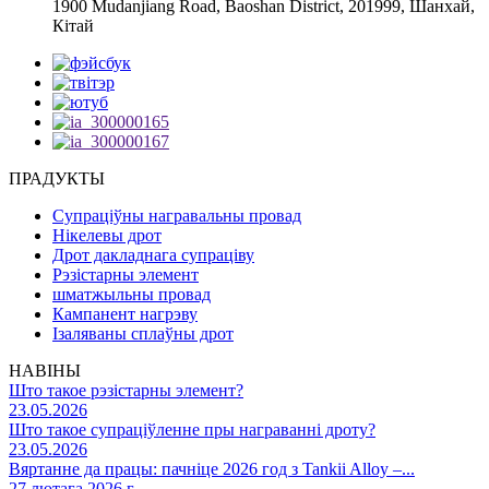
1900 Mudanjiang Road, Baoshan District, 201999, Шанхай,
Кітай
ПРАДУКТЫ
Супраціўны награвальны провад
Нікелевы дрот
Дрот дакладнага супраціву
Рэзістарны элемент
шматжыльны провад
Кампанент нагрэву
Ізаляваны сплаўны дрот
НАВІНЫ
Што такое рэзістарны элемент?
23.05.2026
Што такое супраціўленне пры награванні дроту?
23.05.2026
Вяртанне да працы: пачніце 2026 год з Tankii Alloy –...
27 лютага 2026 г.