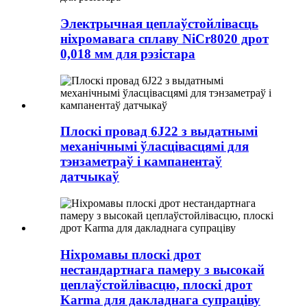
Электрычная цеплаўстойлівасць
ніхромавага сплаву NiCr8020 дрот
0,018 мм для рэзістара
Плоскі провад 6J22 з выдатнымі
механічнымі ўласцівасцямі для
тэнзаметраў і кампанентаў
датчыкаў
Ніхромавы плоскі дрот
нестандартнага памеру з высокай
цеплаўстойлівасцю, плоскі дрот
Karma для дакладнага супраціву