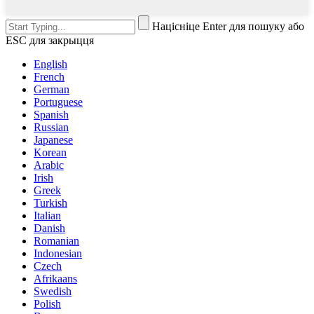
Націсніце Enter для пошуку або
ESC для закрыцця
English
French
German
Portuguese
Spanish
Russian
Japanese
Korean
Arabic
Irish
Greek
Turkish
Italian
Danish
Romanian
Indonesian
Czech
Afrikaans
Swedish
Polish