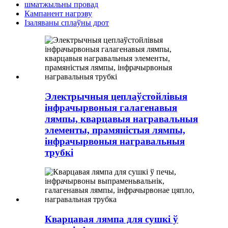
шматжыльны провад
Кампанент нагрэву
Ізаляваны сплаўны дрот
Электрычныя цеплаўстойлівыя
інфрачырвоныя галагенавыя
лямпы, кварцавыя награвальныя
элементы, прамяністыя лямпы,
інфрачырвоныя награвальныя
трубкі
Кварцавая лямпа для сушкі ў