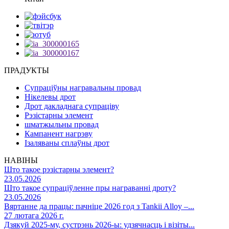
ПРАДУКТЫ
Супраціўны награвальны провад
Нікелевы дрот
Дрот дакладнага супраціву
Рэзістарны элемент
шматжыльны провад
Кампанент нагрэву
Ізаляваны сплаўны дрот
НАВІНЫ
Што такое рэзістарны элемент?
23.05.2026
Што такое супраціўленне пры награванні дроту?
23.05.2026
Вяртанне да працы: пачніце 2026 год з Tankii Alloy –...
27 лютага 2026 г.
Дзякуй 2025-му, сустрэнь 2026-ы: удзячнасць і візіты...