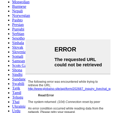
Mongolian
Burmese
Nepali
Norwegian
Pashto
Persian
Punjabi
Serbian
Sesotho
Sinhala
Slovak
Slovenian
Somali
Samoan
Scots Gaelic
Shona
Sindhi
Sundanese
Swahili
Tajik
Tamil
Telugu
Thai
Ukrainian
Urdu