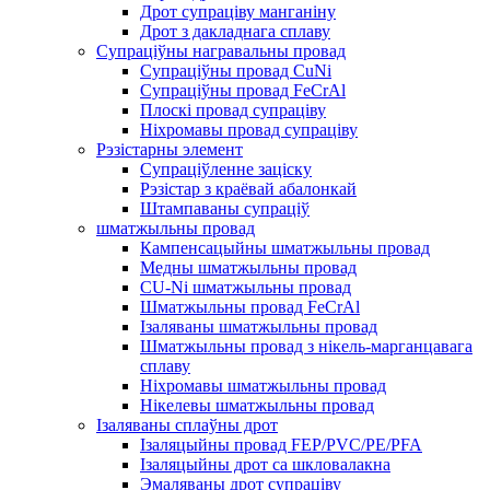
Дрот супраціву манганіну
Дрот з дакладнага сплаву
Супраціўны награвальны провад
Супраціўны провад CuNi
Супраціўны провад FeCrAl
Плоскі провад супраціву
Ніхромавы провад супраціву
Рэзістарны элемент
Супраціўленне заціску
Рэзістар з краёвай абалонкай
Штампаваны супраціў
шматжыльны провад
Кампенсацыйны шматжыльны провад
Медны шматжыльны провад
CU-Ni шматжыльны провад
Шматжыльны провад FeCrAl
Ізаляваны шматжыльны провад
Шматжыльны провад з нікель-марганцавага
сплаву
Ніхромавы шматжыльны провад
Нікелевы шматжыльны провад
Ізаляваны сплаўны дрот
Ізаляцыйны провад FEP/PVC/PE/PFA
Ізаляцыйны дрот са шкловалакна
Эмаляваны дрот супраціву