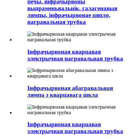
печы, інфрачырвоны
выпраменьвальнік, галагенавыя
лямпы, інфрачырвонае цяпло,
награвальная трубка
Інфрачырвоная кварцавая
электрычная награвальная трубка
Інфрачырвоная абагравальная
лямпа з кварцавага шкла
Інфрачырвоная кварцавая
электрычная награвальная трубка