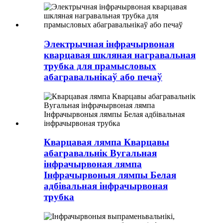
Электрычная інфрачырвоная
кварцавая шкляная награвальная
трубка для прамысловых
абагравальнікаў або печаў
Кварцавая лямпа Кварцавы
абагравальнік Вугальная
інфрачырвоная лямпа
Інфрачырвоныя лямпы Белая
адбівальная інфрачырвоная
трубка