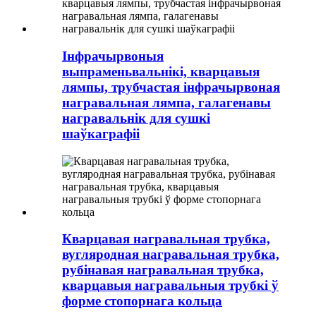
Інфрачырвоныя
выпраменьвальнікі, кварцавыя
лямпы, трубчастая інфрачырвоная
награвальная лямпа, галагенавы
награвальнік для сушкі
шаўкаграфіі
Кварцавая награвальная трубка,
вугляродная награвальная трубка,
рубінавая награвальная трубка,
кварцавыя награвальныя трубкі ў
форме стопорнага кольца