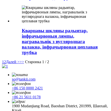
Кварцавы шкляны радыятар,
інфрачырвоныя лямпы,
награвальнік з вугляроднага
валакна, інфрачырвоная цеплавая
трубка
1
2
Далей >
>>
Старонка 1 / 2
so@tankii.com
+86 150 0000 2421
+86 21 5611 0178
1900 Mudanjiang Road, Baoshan District, 201999, Шанхай,
Кітай