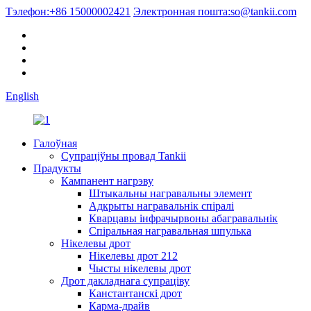
Тэлефон:
+86 15000002421
Электронная пошта:
so@tankii.com
English
Галоўная
Супраціўны провад Tankii
Прадукты
Кампанент нагрэву
Штыкальны награвальны элемент
Адкрыты награвальнік спіралі
Кварцавы інфрачырвоны абагравальнік
Спіральная награвальная шпулька
Нікелевы дрот
Нікелевы дрот 212
Чысты нікелевы дрот
Дрот дакладнага супраціву
Канстантанскі дрот
Карма-драйв