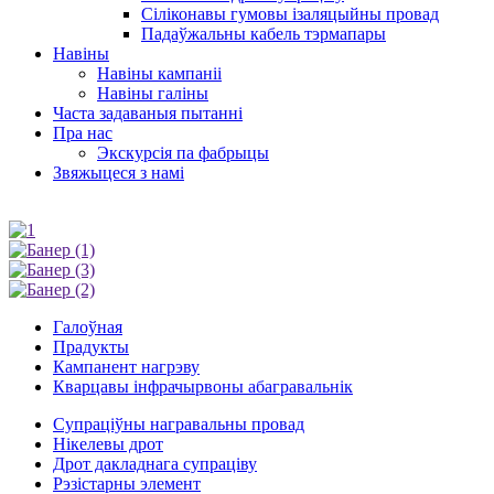
Сіліконавы гумовы ізаляцыйны провад
Падаўжальны кабель тэрмапары
Навіны
Навіны кампаніі
Навіны галіны
Часта задаваныя пытанні
Пра нас
Экскурсія па фабрыцы
Звяжыцеся з намі
Галоўная
Прадукты
Кампанент нагрэву
Кварцавы інфрачырвоны абагравальнік
Супраціўны награвальны провад
Нікелевы дрот
Дрот дакладнага супраціву
Рэзістарны элемент