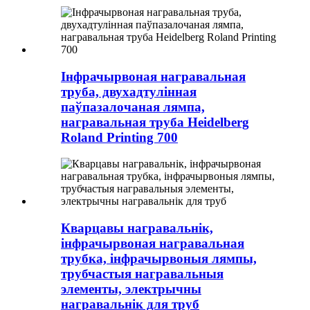
Інфрачырвоная награвальная
труба, двухадтулінная
паўпазалочаная лямпа,
награвальная труба Heidelberg
Roland Printing 700
Кварцавы награвальнік,
інфрачырвоная награвальная
трубка, інфрачырвоныя лямпы,
трубчастыя награвальныя
элементы, электрычны
награвальнік для труб