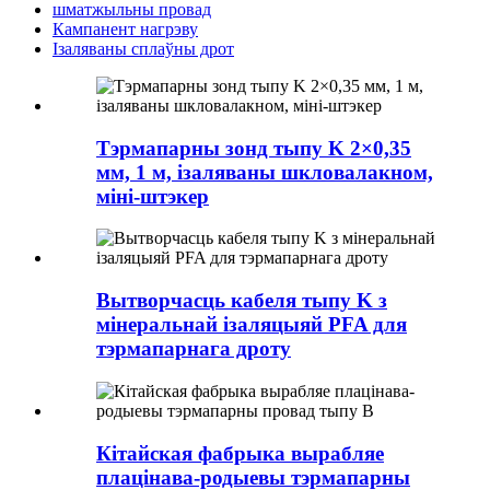
шматжыльны провад
Кампанент нагрэву
Ізаляваны сплаўны дрот
Тэрмапарны зонд тыпу K 2×0,35
мм, 1 м, ізаляваны шкловалакном,
міні-штэкер
Вытворчасць кабеля тыпу K з
мінеральнай ізаляцыяй PFA для
тэрмапарнага дроту
Кітайская фабрыка вырабляе
плацінава-родыевы тэрмапарны