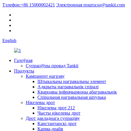
Тэлефон:
+86 15000002421
Электронная пошта:
so@tankii.com
English
Галоўная
Супраціўны провад Tankii
Прадукты
Кампанент нагрэву
Штыкальны награвальны элемент
Адкрыты награвальнік спіралі
Кварцавы інфрачырвоны абагравальнік
Спіральная награвальная шпулька
Нікелевы дрот
Нікелевы дрот 212
Чысты нікелевы дрот
Дрот дакладнага супраціву
Канстантанскі дрот
Карма-драйв