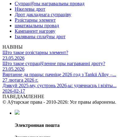
Супраціўны награвальны провад
Нікелевы дрот
Дрот дакладнага супраціву
Рэзістарны элемент
шматжыльны провад
Кампанент нагрэву
Ізаляваны сплаўны дрот
НАВІНЫ
Што такое рэзістарны элемент?
23.05.2026
Што такое супраціўленне пры награванні дроту?
23.05.2026
Вяртанне да працы: пачніце 2026 год з Tankii Alloy –...
27 лютага 2026 г.
Дзякуй 2025-му, сустрэнь 2026-ы: удзячнасць і візіты...
2026-02-17
ПАВЕДАМЛЕННЕ
© Аўтарскае права - 2010-2026: Усе правы абаронены.
Электронная пошта