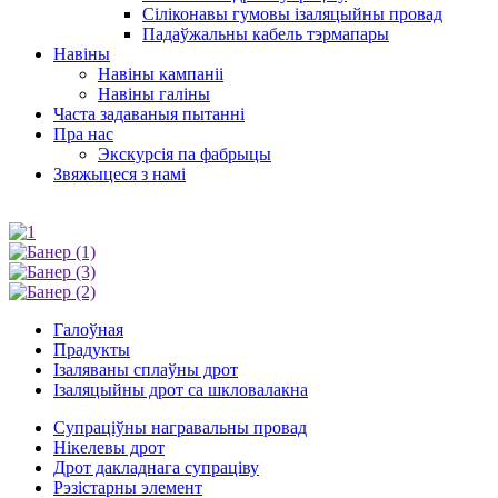
Сіліконавы гумовы ізаляцыйны провад
Падаўжальны кабель тэрмапары
Навіны
Навіны кампаніі
Навіны галіны
Часта задаваныя пытанні
Пра нас
Экскурсія па фабрыцы
Звяжыцеся з намі
Галоўная
Прадукты
Ізаляваны сплаўны дрот
Ізаляцыйны дрот са шкловалакна
Супраціўны награвальны провад
Нікелевы дрот
Дрот дакладнага супраціву
Рэзістарны элемент