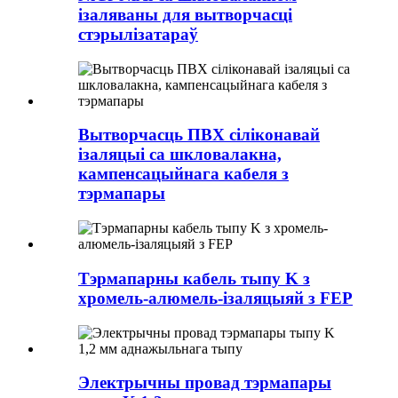
ізаляваны для вытворчасці
стэрылізатараў
Вытворчасць ПВХ сіліконавай
ізаляцыі са шкловалакна,
кампенсацыйнага кабеля з
тэрмапары
Тэрмапарны кабель тыпу K з
хромель-алюмель-ізаляцыяй з FEP
Электрычны провад тэрмапары