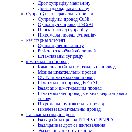
Дрот супраціву манганіну
Дрот з дакладнага сплаву
Супраціўны награвальны провад
Супраціўны провад CuNi
Супраціўны провад FeCrAl
Плоскі провад супраціву
Ніхромавы провад супраціву
Рэзістарны элемент
Супраціўленне заціску
Рэзістар з краёвай абалонкай
Штампаваны супраціў
шматжыльны провад
Кампенсацыйны шматжыльны провад
Медны шматжыльны провад
CU-Ni шматжыльны провад
Шматжыльны провад FeCrAl
Ізаляваны шматжыльны провад
Шматжыльны провад з нікель-марганцавага
сплаву
Ніхромавы шматжыльны провад
Нікелевы шматжыльны провад
Ізаляваны сплаўны дрот
Ізаляцыйны провад FEP/PVC/PE/PFA
Ізаляцыйны дрот са шкловалакна
Эмаляваны дрот супраціву