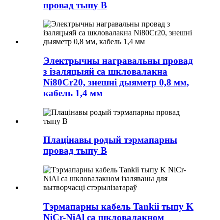
провад тыпу B
Электрычны награвальны провад
з ізаляцыяй са шкловалакна
Ni80Cr20, знешні дыяметр 0,8 мм,
кабель 1,4 мм
Плацінавы родый тэрмапарны
провад тыпу B
Тэрмапарны кабель Tankii тыпу K
NiCr-NiAl са шкловалакном