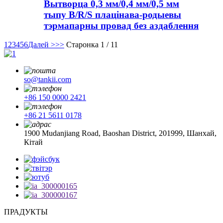
Вытворца 0,3 мм/0,4 мм/0,5 мм
тыпу B/R/S плацінава-родыевы
тэрмапарны провад без аздаблення
1
2
3
4
5
6
Далей >
>>
Старонка 1 / 11
so@tankii.com
+86 150 0000 2421
+86 21 5611 0178
1900 Mudanjiang Road, Baoshan District, 201999, Шанхай,
Кітай
ПРАДУКТЫ