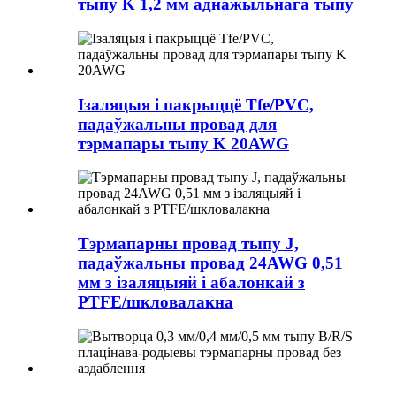
тыпу K 1,2 мм аднажыльнага тыпу
Ізаляцыя і пакрыццё Tfe/PVC,
падаўжальны провад для
тэрмапары тыпу K 20AWG
Тэрмапарны провад тыпу J,
падаўжальны провад 24AWG 0,51
мм з ізаляцыяй і абалонкай з
PTFE/шкловалакна