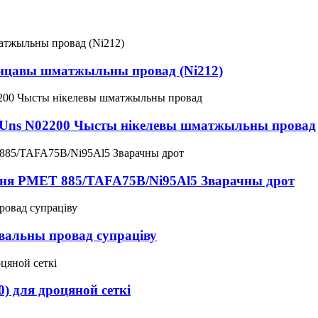
анцавы шматжыльны провад (Ni212)
12 Uns N02200 Чысты нікелевы шматжыльны провад
ння PMET 885/TAFA75B/Ni95Al5 Зварачны дрот
авальны провад супраціву
0) для дроцяной сеткі