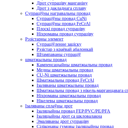
Дрот супраціву манганіну
Дрот з дакладнага сплаву
Супраціўны награвальны провад
Супраціўны провад CuNi
Супраціўны провад FeCrAl
Плоскі провад супраціву
Ніхромавы провад супраціву
Рэзістарны элемент
Супраціўленне заціску
Рэзістар з краёвай абалонкай
Штампаваны супраціў
шматжыльны провад
Кампенсацыйны шматжыльны провад
Медны шматжыльны провад
CU-Ni шматжыльны провад
Шматжыльны провад FeCrAl
Ізаляваны шматжыльны провад
Шматжыльны провад з нікель-марганцавага с
Ніхромавы шматжыльны провад
Нікелевы шматжыльны провад
Ізаляваны сплаўны дрот
Ізаляцыйны провад FEP/PVC/PE/PFA
Ізаляцыйны дрот са шкловалакна
Эмаляваны дрот супраціву
Сіліконавы гумовы ізаляцыйны провад