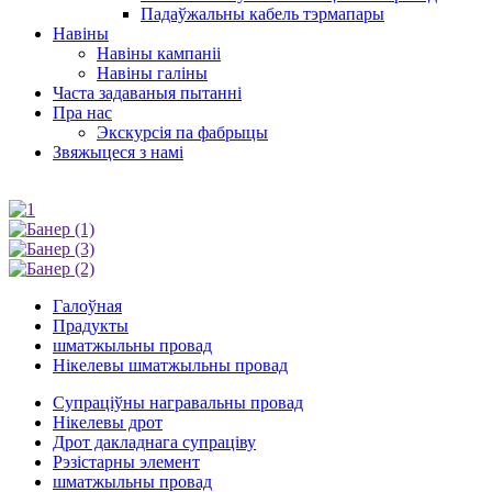
Падаўжальны кабель тэрмапары
Навіны
Навіны кампаніі
Навіны галіны
Часта задаваныя пытанні
Пра нас
Экскурсія па фабрыцы
Звяжыцеся з намі
Галоўная
Прадукты
шматжыльны провад
Нікелевы шматжыльны провад
Супраціўны награвальны провад
Нікелевы дрот
Дрот дакладнага супраціву
Рэзістарны элемент
шматжыльны провад