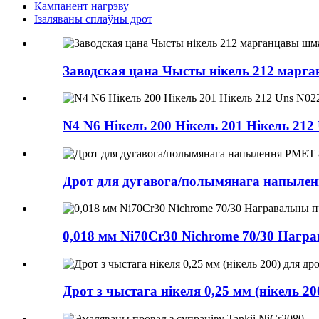
Кампанент нагрэву
Ізаляваны сплаўны дрот
Заводская цана Чысты нікель 212 марг
N4 N6 Нікель 200 Нікель 201 Нікель 2
Дрот для дугавога/полымянага напыле
0,018 мм Ni70Cr30 Nichrome 70/30 Нагр
Дрот з чыстага нікеля 0,25 мм (нікель 20