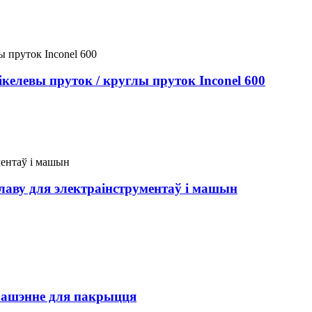
ікелевы пруток / круглы пруток Inconel 600
лаву для электраінструментаў і машын
 рашэнне для пакрыцця