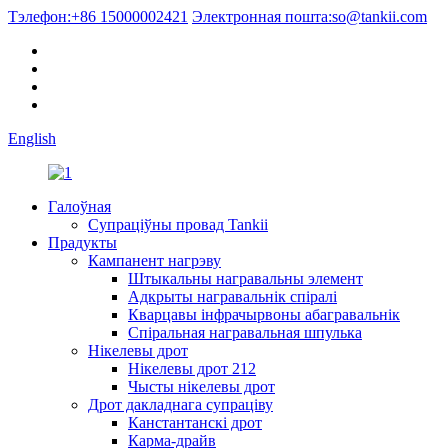
Тэлефон:
+86 15000002421
Электронная пошта:
so@tankii.com
English
Галоўная
Супраціўны провад Tankii
Прадукты
Кампанент нагрэву
Штыкальны награвальны элемент
Адкрыты награвальнік спіралі
Кварцавы інфрачырвоны абагравальнік
Спіральная награвальная шпулька
Нікелевы дрот
Нікелевы дрот 212
Чысты нікелевы дрот
Дрот дакладнага супраціву
Канстантанскі дрот
Карма-драйв