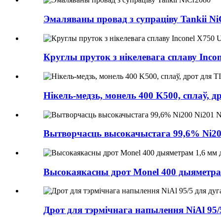
Эмаляваны провад з супраціву Tankii N
Круглы пруток з нікелевага сплаву Incon
Нікель-медзь, монель 400 K500, сплаў, д
Вытворчасць высокачыстага 99,6% Ni200
Высокаякасны дрот Monel 400 дыяметра
Дрот для тэрмічнага напылення NiAl 9