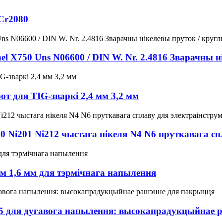
iCr2080
el X750 Uns N06600 / DIN W. Nr. 2.4816 Зварачны н
рот для TIG-зваркі 2,4 мм 3,2 мм
 Ni201 Ni212 чыстага нікеля N4 N6 пруткавага сп
м 1,6 мм для тэрмічнага напылення
5/5 для дугавога напылення: высокапрадукцыйнае