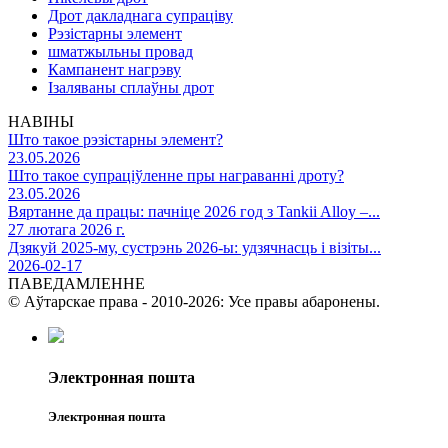
Дрот дакладнага супраціву
Рэзістарны элемент
шматжыльны провад
Кампанент нагрэву
Ізаляваны сплаўны дрот
НАВІНЫ
Што такое рэзістарны элемент?
23.05.2026
Што такое супраціўленне пры награванні дроту?
23.05.2026
Вяртанне да працы: пачніце 2026 год з Tankii Alloy –...
27 лютага 2026 г.
Дзякуй 2025-му, сустрэнь 2026-ы: удзячнасць і візіты...
2026-02-17
ПАВЕДАМЛЕННЕ
© Аўтарскае права - 2010-2026: Усе правы абаронены.
Электронная пошта
Электронная пошта