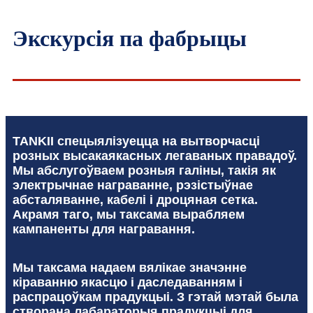
Экскурсія па фабрыцы
TANKII спецыялізуецца на вытворчасці
розных высакаякасных легаваных правадоў.
Мы абслугоўваем розныя галіны, такія як
электрычнае награванне, рэзістыўнае
абсталяванне, кабелі і дроцяная сетка.
Акрамя таго, мы таксама вырабляем
кампаненты для награвання.
Мы таксама надаем вялікае значэнне
кіраванню якасцю і даследаванням і
распрацоўкам прадукцыі. З гэтай мэтай была
створана лабараторыя прадукцыі для