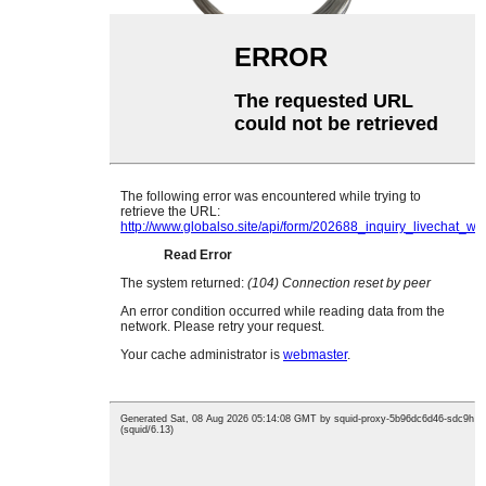
Дрот супраціву манганіну
Дрот дакладнага супраціву
Чысты нікелевы дрот
Плацінавы родыевы дрот