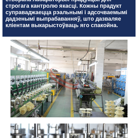
строгага кантролю якасці. Кожны прадукт
суправаджаецца рэальнымі і адсочваемымі
дадзенымі выпрабаванняў, што дазваляе
кліентам выкарыстоўваць яго спакойна.