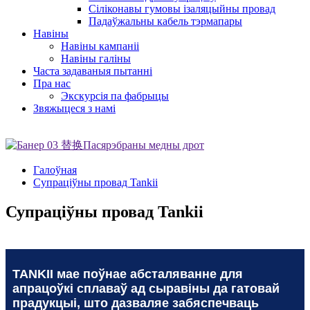
Сіліконавы гумовы ізаляцыйны провад
Падаўжальны кабель тэрмапары
Навіны
Навіны кампаніі
Навіны галіны
Часта задаваныя пытанні
Пра нас
Экскурсія па фабрыцы
Звяжыцеся з намі
Галоўная
Супраціўны провад Tankii
Супраціўны провад Tankii
TANKII мае поўнае абсталяванне для
апрацоўкі сплаваў ад сыравіны да гатовай
прадукцыі, што дазваляе забяспечваць