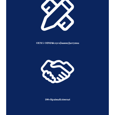
OEM і ODM
Абслугоўванне
Даступна
100+
Краіны
Кліенты
t