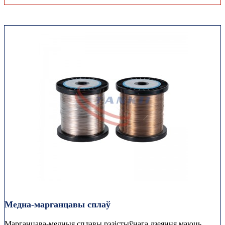
Медна-марганцавы сплаў
Марганцава-медныя сплавы рэзістыўнага дзеяння маюць