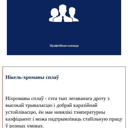
Прафесійная каманда
Нікель-хромавы сплаў
Ніхромавы сплаў - гэта тып легаванага дроту з
высокай трываласцю і добрай каразійнай
устойлівасцю, ён мае невялікі тэмпературны
каэфіцыент і можа падтрымліваць стабільную працу
ў розных умовах.