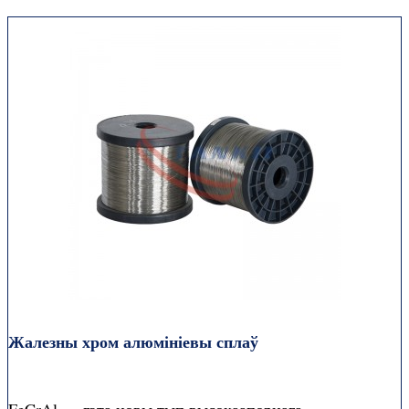
Жалезны хром алюмініевы сплаў
FeCrAl — гэта новы тып высокаапорнага