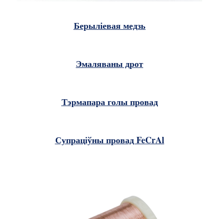
Берыліевая медзь
Эмаляваны дрот
Тэрмапара голы провад
Супраціўны провад FeCrAl