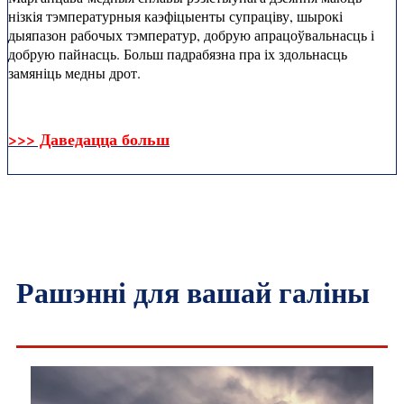
нізкія тэмпературныя каэфіцыенты супраціву, шырокі
дыяпазон рабочых тэмператур, добрую апрацоўвальнасць і
добрую пайнасць. Больш падрабязна пра іх здольнасць
замяніць медны дрот.
>>> Даведацца больш
Рашэнні для вашай галіны