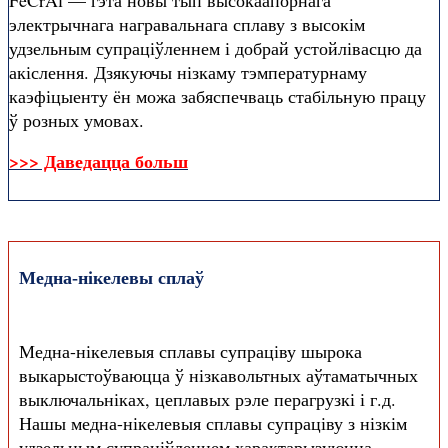
электрычнага награвальнага сплаву з высокім
удзельным супраціўленнем і добрай устойлівасцю да
акіслення. Дзякуючы нізкаму тэмпературнаму
каэфіцыенту ён можа забяспечваць стабільную працу
ў розных умовах.
>>> Даведацца больш
Медна-нікелевы сплаў
Медна-нікелевыя сплавы супраціву шырока
выкарыстоўваюцца ў нізкавольтных аўтаматычных
выключальніках, цеплавых рэле перагрузкі і г.д.
Нашы медна-нікелевыя сплавы супраціву з нізкім
удзельным супраціўленнем характарызуюцца