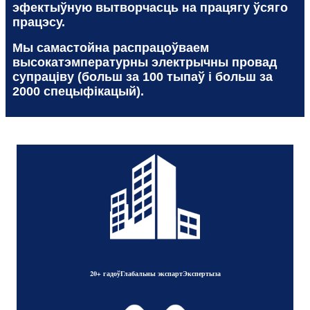
эфектыўную вытворчасць на працягу ўсяго
працэсу.
Мы самастойна распрацоўваем
высокатэмпературны электрычны провад
супраціву (больш за 100 тыпаў і больш за
2000 спецыфікацый).
20+ гадоў
Глабальны экспарт
Экспертыза