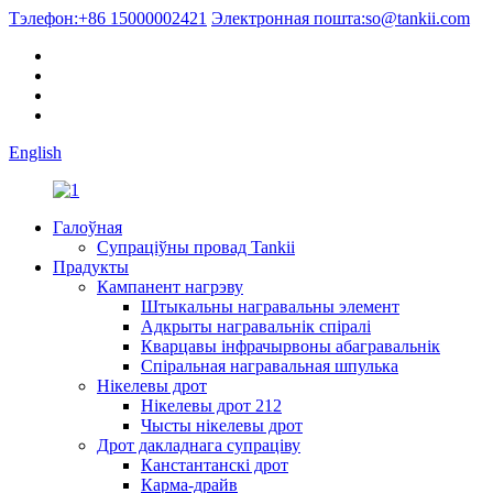
Тэлефон:
+86 15000002421
Электронная пошта:
so@tankii.com
English
Галоўная
Супраціўны провад Tankii
Прадукты
Кампанент нагрэву
Штыкальны награвальны элемент
Адкрыты награвальнік спіралі
Кварцавы інфрачырвоны абагравальнік
Спіральная награвальная шпулька
Нікелевы дрот
Нікелевы дрот 212
Чысты нікелевы дрот
Дрот дакладнага супраціву
Канстантанскі дрот
Карма-драйв