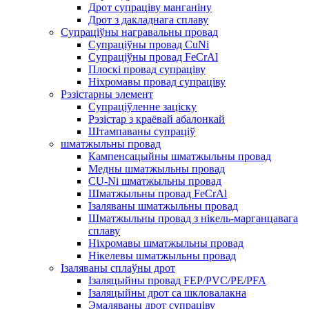
Дрот супраціву манганіну
Дрот з дакладнага сплаву
Супраціўны награвальны провад
Супраціўны провад CuNi
Супраціўны провад FeCrAl
Плоскі провад супраціву
Ніхромавы провад супраціву
Рэзістарны элемент
Супраціўленне заціску
Рэзістар з краёвай абалонкай
Штампаваны супраціў
шматжыльны провад
Кампенсацыйны шматжыльны провад
Медны шматжыльны провад
CU-Ni шматжыльны провад
Шматжыльны провад FeCrAl
Ізаляваны шматжыльны провад
Шматжыльны провад з нікель-марганцавага
сплаву
Ніхромавы шматжыльны провад
Нікелевы шматжыльны провад
Ізаляваны сплаўны дрот
Ізаляцыйны провад FEP/PVC/PE/PFA
Ізаляцыйны дрот са шкловалакна
Эмаляваны дрот супраціву