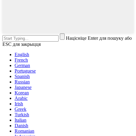
Націсніце Enter для пошуку або
ESC для закрыцця
English
French
German
Portuguese
Spanish
Russian
Japanese
Korean
Arabic
Irish
Greek
Turkish
Italian
Danish
Romanian