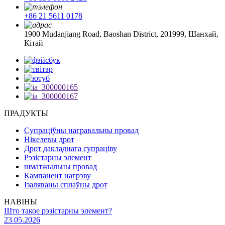
+86 21 5611 0178
1900 Mudanjiang Road, Baoshan District, 201999, Шанхай,
Кітай
ПРАДУКТЫ
Супраціўны награвальны провад
Нікелевы дрот
Дрот дакладнага супраціву
Рэзістарны элемент
шматжыльны провад
Кампанент нагрэву
Ізаляваны сплаўны дрот
НАВІНЫ
Што такое рэзістарны элемент?
23.05.2026