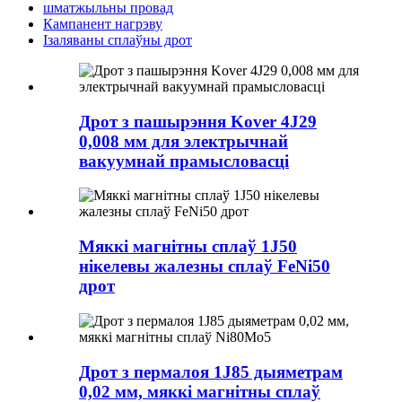
шматжыльны провад
Кампанент нагрэву
Ізаляваны сплаўны дрот
Дрот з пашырэння Kover 4J29
0,008 мм для электрычнай
вакуумнай прамысловасці
Мяккі магнітны сплаў 1J50
нікелевы жалезны сплаў FeNi50
дрот
Дрот з пермалоя 1J85 дыяметрам
0,02 мм, мяккі магнітны сплаў