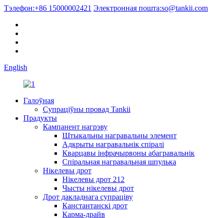
Тэлефон:
+86 15000002421
Электронная пошта:
so@tankii.com
English
Галоўная
Супраціўны провад Tankii
Прадукты
Кампанент нагрэву
Штыкальны награвальны элемент
Адкрыты награвальнік спіралі
Кварцавы інфрачырвоны абагравальнік
Спіральная награвальная шпулька
Нікелевы дрот
Нікелевы дрот 212
Чысты нікелевы дрот
Дрот дакладнага супраціву
Канстантанскі дрот
Карма-драйв