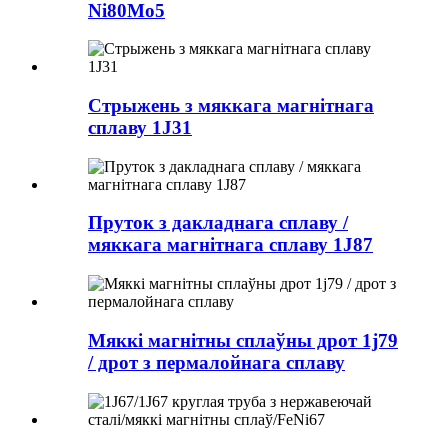
Ni80Mo5
Стрыжень з мяккага магнітнага
сплаву 1J31
Пруток з дакладнага сплаву /
мяккага магнітнага сплаву 1J87
Мяккі магнітны сплаўны дрот 1j79
/ дрот з пермалойнага сплаву