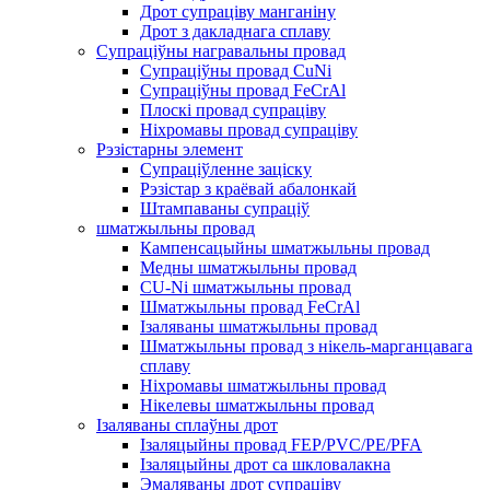
Дрот супраціву манганіну
Дрот з дакладнага сплаву
Супраціўны награвальны провад
Супраціўны провад CuNi
Супраціўны провад FeCrAl
Плоскі провад супраціву
Ніхромавы провад супраціву
Рэзістарны элемент
Супраціўленне заціску
Рэзістар з краёвай абалонкай
Штампаваны супраціў
шматжыльны провад
Кампенсацыйны шматжыльны провад
Медны шматжыльны провад
CU-Ni шматжыльны провад
Шматжыльны провад FeCrAl
Ізаляваны шматжыльны провад
Шматжыльны провад з нікель-марганцавага
сплаву
Ніхромавы шматжыльны провад
Нікелевы шматжыльны провад
Ізаляваны сплаўны дрот
Ізаляцыйны провад FEP/PVC/PE/PFA
Ізаляцыйны дрот са шкловалакна
Эмаляваны дрот супраціву