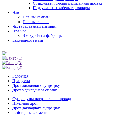
Сіліконавы гумовы ізаляцыйны провад
Падаўжальны кабель тэрмапары
Навіны
Навіны кампаніі
Навіны галіны
Часта задаваныя пытанні
Пра нас
Экскурсія па фабрыцы
Звяжыцеся з намі
Галоўная
Прадукты
Дрот дакладнага супраціву
Дрот з дакладнага сплаву
Супраціўны награвальны провад
Нікелевы дрот
Дрот дакладнага супраціву
Рэзістарны элемент