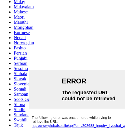
Malay
Malayalam
Maltese
Maori
Marathi
Mongolian
Burmese
Nepali
Norwegian
Pashto
Persian
Punjabi
Serbian
Sesotho
Sinhala
Slovak
Slovenian
Somali
Samoan
Scots Gaelic
Shona
Sindhi
Sundanese
Swahili
Tajik