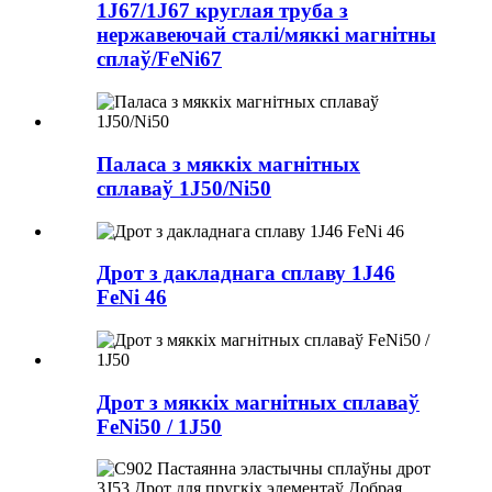
1J67/1J67 круглая труба з
нержавеючай сталі/мяккі магнітны
сплаў/FeNi67
Паласа з мяккіх магнітных
сплаваў 1J50/Ni50
Дрот з дакладнага сплаву 1J46
FeNi 46
Дрот з мяккіх магнітных сплаваў
FeNi50 / 1J50