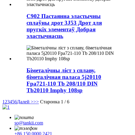
C902 Пастаянна эластычны
сплаўны дрот 3J53 Дрот для
пругкіх элементаў Добрая
эластычнасць
Біметалічны ліст з сплаву,
біметалічная паласа 5j20110
Fpa721-110 Tb 208/110 DIN
Tb20110 Imphy 108sp
1
2
3
4
5
6
Далей >
>>
Старонка 1 / 6
so@tankii.com
+86 150 0000 2421