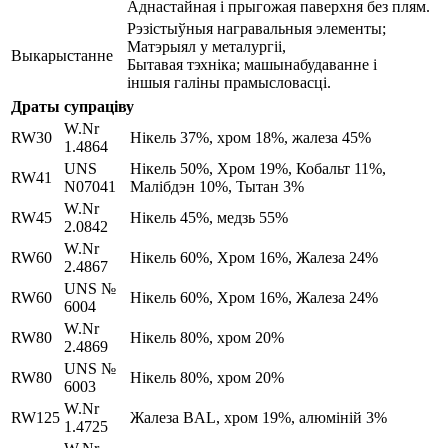
Аднастайная і прыгожая паверхня без плям.
Рэзістыўныя награвальныя элементы;
Матэрыял у металургіі,
Выкарыстанне
Бытавая тэхніка; машынабудаванне і
іншыя галіны прамысловасці.
Драты супраціву
W.Nr
RW30
Нікель 37%, хром 18%, жалеза 45%
1.4864
UNS
Нікель 50%, Хром 19%, Кобальт 11%,
RW41
N07041
Малібдэн 10%, Тытан 3%
W.Nr
RW45
Нікель 45%, медзь 55%
2.0842
W.Nr
RW60
Нікель 60%, Хром 16%, Жалеза 24%
2.4867
UNS №
RW60
Нікель 60%, Хром 16%, Жалеза 24%
6004
W.Nr
RW80
Нікель 80%, хром 20%
2.4869
UNS №
RW80
Нікель 80%, хром 20%
6003
W.Nr
RW125
Жалеза BAL, хром 19%, алюміній 3%
1.4725