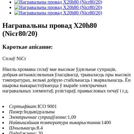
Награвальны провад X20h80
(Nicr80/20)
Кароткае апісанне:
Сплаў NiCr
Нікель-хромавы сплаў мае высокае ўдзельнае супраців,
добрыя антыакісляльныя ўласцівасці, трываласць пры высокіх
тэмпературах, вельмі добрую стабільнасць і зварвальнасць. Ён
шырока выкарыстоўваецца ў вырабе электрычных
награвальных элементаў, рэзістараў, прамысловых печаў і г.д.
Сертыфікат:
ІСО 9001
Памер:
Індывідуальны
Электрычнае супраціўленне:
1,09
Найвышэйшая тэмпература выкарыстання:
1400
Шчыльнасць:
8.4
Падаўжэнне:
20