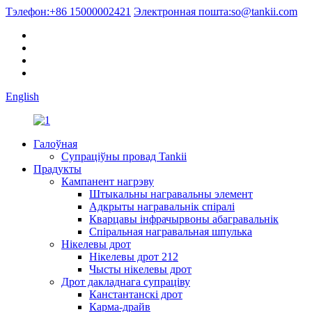
Тэлефон:
+86 15000002421
Электронная пошта:
so@tankii.com
English
Галоўная
Супраціўны провад Tankii
Прадукты
Кампанент нагрэву
Штыкальны награвальны элемент
Адкрыты награвальнік спіралі
Кварцавы інфрачырвоны абагравальнік
Спіральная награвальная шпулька
Нікелевы дрот
Нікелевы дрот 212
Чысты нікелевы дрот
Дрот дакладнага супраціву
Канстантанскі дрот
Карма-драйв