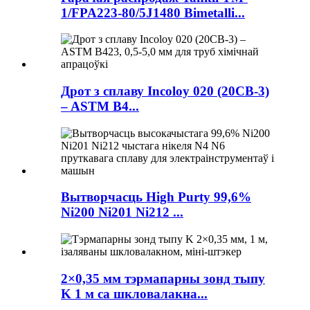
1/FPA223-80/5J1480 Bimetalli...
Дрот з сплаву Incoloy 020 (20CB-3)
– ASTM B4...
Вытворчасць High Purty 99,6%
Ni200 Ni201 Ni212 ...
2×0,35 мм тэрмапарны зонд тыпу
K 1 м са шкловалакна...