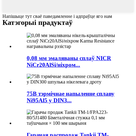
Напішыце тут сваё паведамленне і адпраўце яго нам
Катэгорыі прадуктаў
0,08 мм эмаляваны сплаў NICR
NiCr20AlSi/ніхром...
75B тэрмічнае напыленне сплаву
Ni95Al5 у DIN3...
Гарачая распродаж Tankii TM-