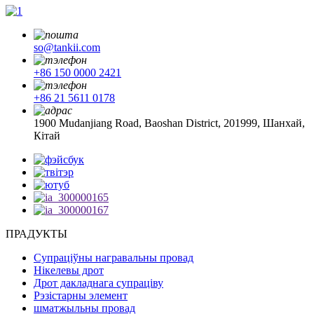
so@tankii.com
+86 150 0000 2421
+86 21 5611 0178
1900 Mudanjiang Road, Baoshan District, 201999, Шанхай,
Кітай
ПРАДУКТЫ
Супраціўны награвальны провад
Нікелевы дрот
Дрот дакладнага супраціву
Рэзістарны элемент
шматжыльны провад