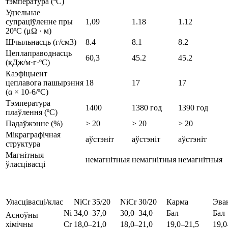
тэмпература (ºC)
Удзельнае
супраціўленне пры
1,09
1.18
1.12
20ºC (μΩ · м)
Шчыльнасць (г/см3)
8.4
8.1
8.2
Цеплаправоднасць
60,3
45.2
45.2
(кДж/м·г·ºC)
Каэфіцыент
цеплавога пашырэння
18
17
17
(α × 10-6/ºC)
Тэмпература
1400
1380 год
1390 год
плаўлення (ºC)
Падаўжэнне (%)
> 20
> 20
> 20
Мікраграфічная
аўстэніт
аўстэніт
аўстэніт
структура
Магнітныя
немагнітныя
немагнітныя
немагнітныя
ўласцівасці
Уласцівасці/клас
NiCr 35/20
NiCr 30/20
Карма
Эва
Ni
34,0–37,0
30,0–34,0
Бал
Бал
Асноўны
хімічны
Cr
18,0–21,0
18,0–21,0
19,0–21,5
19,0