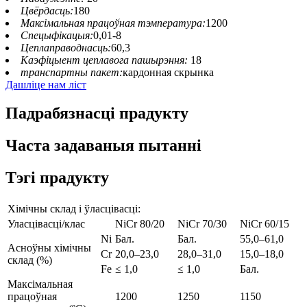
Цвёрдасць:
180
Максімальная працоўная тэмпература:
1200
Спецыфікацыя:
0,01-8
Цеплаправоднасць:
60,3
Каэфіцыент цеплавога пашырэння:
18
транспартны пакет:
кардонная скрынка
Дашліце нам ліст
Падрабязнасці прадукту
Часта задаваныя пытанні
Тэгі прадукту
Хімічны склад і ўласцівасці:
Уласцівасці/клас
NiCr 80/20
NiCr 70/30
NiCr 60/15
Ni
Бал.
Бал.
55,0–61,0
Асноўны хімічны
Cr
20,0–23,0
28,0–31,0
15,0–18,0
склад (%)
Fe
≤ 1,0
≤ 1,0
Бал.
Максімальная
працоўная
1200
1250
1150