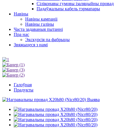
Сіліконавы гумовы ізаляцыйны провад
Падаўжальны кабель тэрмапары
Навіны
Навіны кампаніі
Навіны галіны
Часта задаваныя пытанні
Пра нас
Экскурсія па фабрыцы
Звяжыцеся з намі
Галоўная
Прадукты