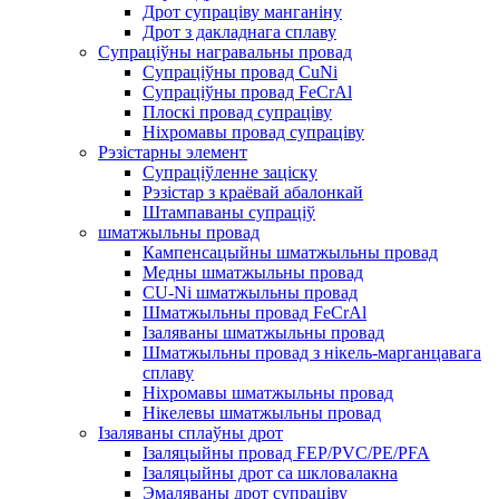
Дрот супраціву манганіну
Дрот з дакладнага сплаву
Супраціўны награвальны провад
Супраціўны провад CuNi
Супраціўны провад FeCrAl
Плоскі провад супраціву
Ніхромавы провад супраціву
Рэзістарны элемент
Супраціўленне заціску
Рэзістар з краёвай абалонкай
Штампаваны супраціў
шматжыльны провад
Кампенсацыйны шматжыльны провад
Медны шматжыльны провад
CU-Ni шматжыльны провад
Шматжыльны провад FeCrAl
Ізаляваны шматжыльны провад
Шматжыльны провад з нікель-марганцавага
сплаву
Ніхромавы шматжыльны провад
Нікелевы шматжыльны провад
Ізаляваны сплаўны дрот
Ізаляцыйны провад FEP/PVC/PE/PFA
Ізаляцыйны дрот са шкловалакна
Эмаляваны дрот супраціву