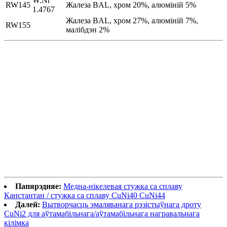
W.Nr
RW145
Жалеза BAL, хром 20%, алюміній 5%
1.4767
Жалеза BAL, хром 27%, алюміній 7%,
RW155
малібдэн 2%
Папярэдняе:
Медна-нікелевая стужка са сплаву
Канстантан / стужка са сплаву CuNi40 CuNi44
Далей:
Вытворчасць эмаляванага рэзістыўнага дроту
CuNi2 для аўтамабільнага/аўтамабільнага награвальнага
кілімка