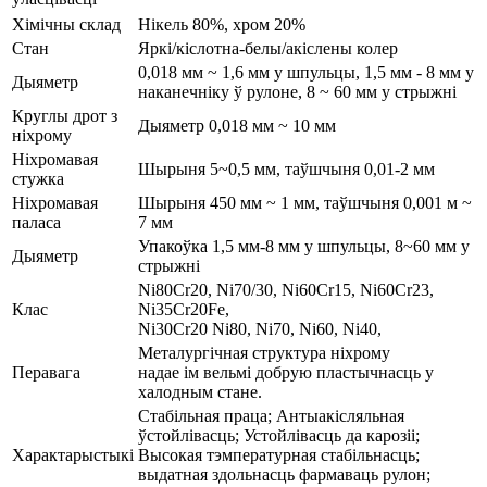
Хімічны склад
Нікель 80%, хром 20%
Стан
Яркі/кіслотна-белы/акіслены колер
0,018 мм ~ 1,6 мм у шпульцы, 1,5 мм - 8 мм у
Дыяметр
наканечніку ў рулоне, 8 ~ 60 мм у стрыжні
Круглы дрот з
Дыяметр 0,018 мм ~ 10 мм
ніхрому
Ніхромавая
Шырыня 5~0,5 мм, таўшчыня 0,01-2 мм
стужка
Ніхромавая
Шырыня 450 мм ~ 1 мм, таўшчыня 0,001 м ~
паласа
7 мм
Упакоўка 1,5 мм-8 мм у шпульцы, 8~60 мм у
Дыяметр
стрыжні
Ni80Cr20, Ni70/30, Ni60Cr15, Ni60Cr23,
Клас
Ni35Cr20Fe,
Ni30Cr20 Ni80, Ni70, Ni60, Ni40,
Металургічная структура ніхрому
Перавага
надае ім вельмі добрую пластычнасць у
халодным стане.
Стабільная праца; Антыакісляльная
ўстойлівасць; Устойлівасць да карозіі;
Характарыстыкі
Высокая тэмпературная стабільнасць;
выдатная здольнасць фармаваць рулон;