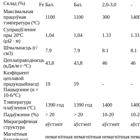
Склад (%)
Fe
Бал.
Бал.
2,0-3,0
-
Максімальная
працоўная
1100
1100
300
140
тэмпература (ºC)
Супраціўленне
пры 20ºC
1,04
1,04
1.33
1.33
(μΩ · м)
Шчыльнасць (г/
7.9
7.9
8.1
8.1
см3)
Цеплаправоднасць
43,8
43,8
46
46
(кДж/м·г·ºC)
Каэфіцыент
цеплавой
прадукцыйнасці
19
19
-
-
Пашырэнне (α ×
10-6/ºC)
Тэмпература
1390 год
1390 год
1400
140
плаўлення (ºC)
Падаўжэнне (%)
> 20
> 20
10-20
10-2
Мікраграфічная
аўстэніт
аўстэніт
аўстэніт
аўст
структура
Магнітныя
немагнітныя
немагнітныя
немагнітныя
нем
ўласцівасці