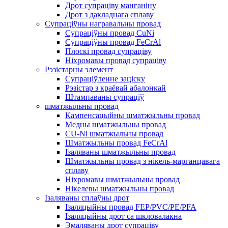
Дрот супраціву манганіну
Дрот з дакладнага сплаву
Супраціўны награвальны провад
Супраціўны провад CuNi
Супраціўны провад FeCrAl
Плоскі провад супраціву
Ніхромавы провад супраціву
Рэзістарны элемент
Супраціўленне заціску
Рэзістар з краёвай абалонкай
Штампаваны супраціў
шматжыльны провад
Кампенсацыйны шматжыльны провад
Медны шматжыльны провад
CU-Ni шматжыльны провад
Шматжыльны провад FeCrAl
Ізаляваны шматжыльны провад
Шматжыльны провад з нікель-марганцавага
сплаву
Ніхромавы шматжыльны провад
Нікелевы шматжыльны провад
Ізаляваны сплаўны дрот
Ізаляцыйны провад FEP/PVC/PE/PFA
Ізаляцыйны дрот са шкловалакна
Эмаляваны дрот супраціву