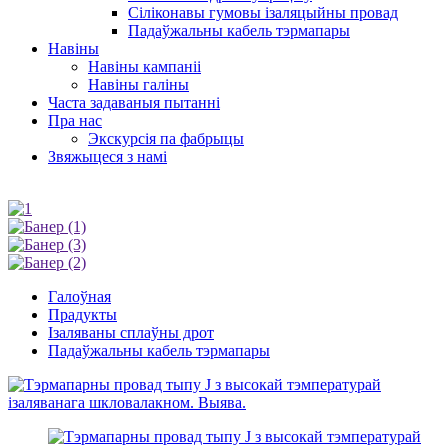
Сіліконавы гумовы ізаляцыйны провад
Падаўжальны кабель тэрмапары
Навіны
Навіны кампаніі
Навіны галіны
Часта задаваныя пытанні
Пра нас
Экскурсія па фабрыцы
Звяжыцеся з намі
Галоўная
Прадукты
Ізаляваны сплаўны дрот
Падаўжальны кабель тэрмапары