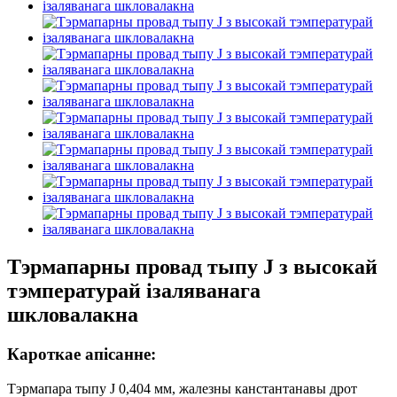
Тэрмапарны провад тыпу J з высокай
тэмпературай ізаляванага
шкловалакна
Кароткае апісанне:
Тэрмапара тыпу J 0,404 мм, жалезны канстантанавы дрот