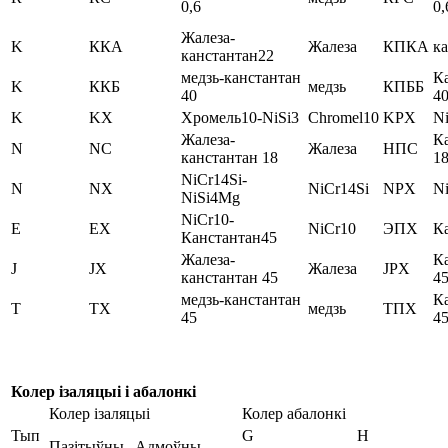
0,6
0,
Жалеза-
K
ККА
Жалеза
КПКА
к
канстантан22
медзь-канстантан
К
K
ККБ
медзь
КПББ
40
4
K
KX
Хромель10-NiSi3
Chromel10
KPX
Ni
Жалеза-
К
N
NC
Жалеза
НПС
канстантан 18
1
NiCr14Si-
N
NX
NiCr14Si
NPX
N
NiSi4Mg
NiCr10-
E
EX
NiCr10
ЭПХ
К
Канстантан45
Жалеза-
К
J
JX
Жалеза
JPX
канстантан 45
4
медзь-канстантан
К
T
TX
медзь
ТПХ
45
4
Колер ізаляцыі і абалонкі
Колер ізаляцыі
Колер абалонкі
Тып
G
H
Пазітыўны
Адмоўны