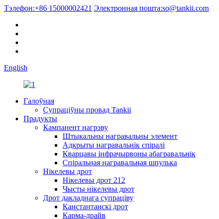
Тэлефон:
+86 15000002421
Электронная пошта:
so@tankii.com
English
Галоўная
Супраціўны провад Tankii
Прадукты
Кампанент нагрэву
Штыкальны награвальны элемент
Адкрыты награвальнік спіралі
Кварцавы інфрачырвоны абагравальнік
Спіральная награвальная шпулька
Нікелевы дрот
Нікелевы дрот 212
Чысты нікелевы дрот
Дрот дакладнага супраціву
Канстантанскі дрот
Карма-драйв