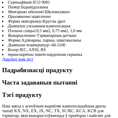
Сертыфікат:
ІСО 9001
Памер:
Індывідуальны
Матэрыял абалонкі:
Шкловалакно
Прымяненне:
ацяпленне
Форма матэрыялу:
Круглы дрот
Дыяпазон ужывання:
кампенсацыя
Плошча секцыі:
0,5 мм2, 0,75 мм2, 1,0 мм
Выкарыстанне:
Тэрмапарныя датчыкі
Форма:
Адзінарны, парны, шматжыльны
Дыяпазон тэмператур:
-60-1100
Колер:
IEC, ANSI, BS
транспартны пакет:
кардонная скрынка
Дашліце нам ліст
Падрабязнасці прадукту
Часта задаваныя пытанні
Тэгі прадукту
Наш завод у асноўным вырабляе кампенсацыйныя драты
тыпаў KX, NX, EX, JX, NC, TX, SC/RC, KCA, KCB для
тэрмапар, якія выкарыстоўваюцца ў прыборах і кабелях для