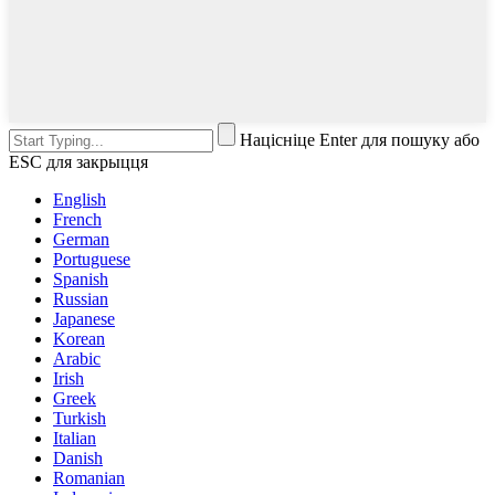
Націсніце Enter для пошуку або
ESC для закрыцця
English
French
German
Portuguese
Spanish
Russian
Japanese
Korean
Arabic
Irish
Greek
Turkish
Italian
Danish
Romanian