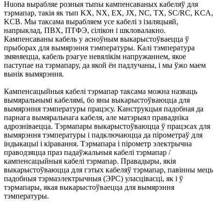
Huona вырабляе розныя тыпы кампенсаваных кабеляў для
тэрмапар, такія як тып KX, NX, EX, JX, NC, TX, SC/RC, KCA,
KCB. Мы таксама вырабляем усе кабелі з ізаляцыяй,
напрыклад, ПВХ, ПТФЭ, сілікон і шкловалакно.
Кампенсаваны кабель у асноўным выкарыстоўваецца ў
прыборах для вымярэння тэмпературы. Калі тэмпература
змяняецца, кабель рэагуе невялікім напружаннем, якое
паступае на тэрмапару, да якой ён падлучаны, і мы ўжо маем
вынік вымярэння.
Кампенсацыйныя кабелі тэрмапар таксама можна назваць
вымяральнымі кабелямі, бо яны выкарыстоўваюцца для
вымярэння тэмпературы працэсу. Канструкцыя падобная да
парнага вымяральнага кабеля, але матэрыял правадніка
адрозніваецца. Тэрмапары выкарыстоўваюцца ў працэсах для
вымярэння тэмпературы і падключаюцца да пірометраў для
індыкацыі і кіравання. Тэрмапара і пірометр электрычна
праводзяцца праз падаўжальныя кабелі тэрмапар /
кампенсацыйныя кабелі тэрмапар. Правадыры, якія
выкарыстоўваюцца для гэтых кабеляў тэрмапар, павінны мець
падобныя тэрмаэлектрычныя (ЭРС) уласцівасці, як і ў
тэрмапары, якая выкарыстоўваецца для вымярэння
тэмпературы.