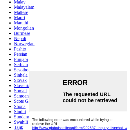
Malay
Malayalam
Maltese
Maori
Marathi
Mongolian
Burmese
Nepali
Norwegian
Pashto
Persian
Punjabi
Serbian
Sesotho
Sinhala
Slovak
Slovenian
Somali
Samoan
Scots Gaelic
Shona
Sindhi
Sundanese
Swahili
Tajik