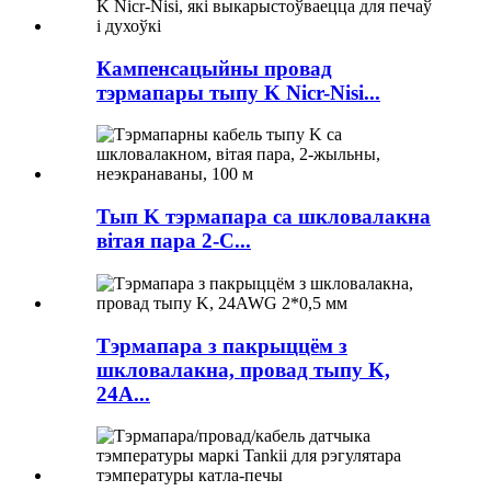
Кампенсацыйны провад
тэрмапары тыпу K Nicr-Nisi...
Тып K тэрмапара са шкловалакна
вітая пара 2-C...
Тэрмапара з пакрыццём з
шкловалакна, провад тыпу K,
24A...