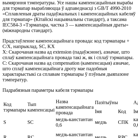
вымярэння тэмпературы. Усе нашы кампенсацыйныя вырабы
для тэрмапар вырабляюцца ў адпаведнасці з GB/T 4990-2010
«Сплавленыя драты падаўжальных і кампенсацыйных кабеляў
для тэрмапар» (Кітайскі нацыянальны стандарт), а таксама
IEC584-3 «Тэрмапара, частка 3 — кампенсацыйныя драты»
(міжнародны стандарт).
Прадстаўленне кампенсацыйнага провада: код тэрмапары +
C/X, напрыклад, SC, KX
X: Скарочаная назва ад extension (падаўжэнне), азначае, што
сплаў кампенсацыйнага провада такі ж, як і сплаў тэрмапары.
C: Скарочаная назва ад compensation (кампенсацыя) азначае,
што сплаў кампенсацыйнага дроту мае падобныя
характарыстыкі са сплавам тэрмапары ў пэўным дыяпазоне
тэмператур.
Падрабязныя параметры кабеля тэрмапары
Назва
Пазітыўны
А
Код
Тып
кампенсацыйнага
тэрмапары
кампенсацыі
Імя
Код
Ім
провада
медзь-канстантан
к
S
SC
медзь
СПК
0,6
0,
медзь-канстантан
к
R
RC
медзь
RPC