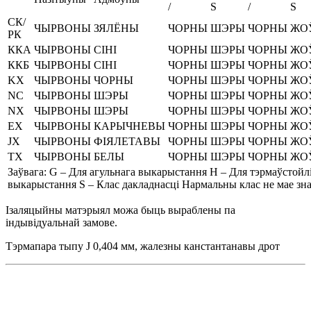
/
S
/
S
СК/
ЧЫРВОНЫ
ЗЯЛЁНЫ
ЧОРНЫ
ШЭРЫ
ЧОРНЫ
ЖО
РК
ККА
ЧЫРВОНЫ
СІНІ
ЧОРНЫ
ШЭРЫ
ЧОРНЫ
ЖО
ККБ
ЧЫРВОНЫ
СІНІ
ЧОРНЫ
ШЭРЫ
ЧОРНЫ
ЖО
KX
ЧЫРВОНЫ
ЧОРНЫ
ЧОРНЫ
ШЭРЫ
ЧОРНЫ
ЖО
NC
ЧЫРВОНЫ
ШЭРЫ
ЧОРНЫ
ШЭРЫ
ЧОРНЫ
ЖО
NX
ЧЫРВОНЫ
ШЭРЫ
ЧОРНЫ
ШЭРЫ
ЧОРНЫ
ЖО
EX
ЧЫРВОНЫ
КАРЫЧНЕВЫ
ЧОРНЫ
ШЭРЫ
ЧОРНЫ
ЖО
JX
ЧЫРВОНЫ
ФІЯЛЕТАВЫ
ЧОРНЫ
ШЭРЫ
ЧОРНЫ
ЖО
TX
ЧЫРВОНЫ
БЕЛЫ
ЧОРНЫ
ШЭРЫ
ЧОРНЫ
ЖО
Заўвага: G – Для агульнага выкарыстання H – Для тэрмаўстойл
выкарыстання S – Клас дакладнасці Нармальны клас не мае зн
Ізаляцыйны матэрыял можа быць выраблены па
індывідуальнай замове.
Тэрмапара тыпу J 0,404 мм, жалезны канстантанавы дрот