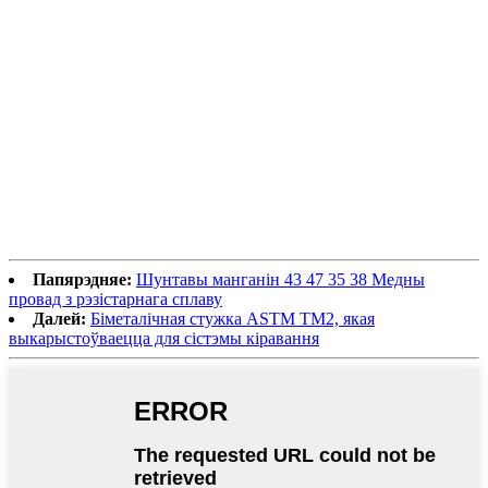
Папярэдняе:
Шунтавы манганін 43 47 35 38 Медны
провад з рэзістарнага сплаву
Далей:
Біметалічная стужка ASTM TM2, якая
выкарыстоўваецца для сістэмы кіравання