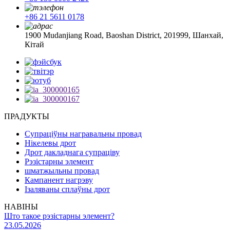
+86 21 5611 0178
1900 Mudanjiang Road, Baoshan District, 201999, Шанхай,
Кітай
ПРАДУКТЫ
Супраціўны награвальны провад
Нікелевы дрот
Дрот дакладнага супраціву
Рэзістарны элемент
шматжыльны провад
Кампанент нагрэву
Ізаляваны сплаўны дрот
НАВІНЫ
Што такое рэзістарны элемент?
23.05.2026