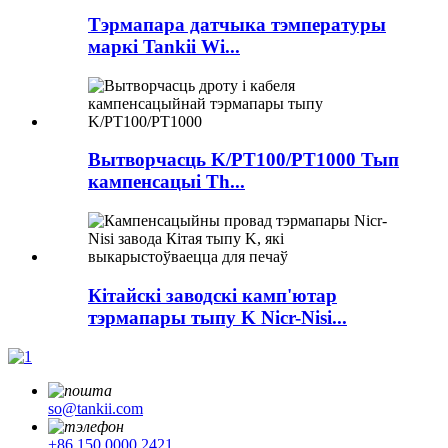
Тэрмапара датчыка тэмпературы
маркі Tankii Wi...
Вытворчасць K/PT100/PT1000 Тып
кампенсацыі Th...
Кітайскі заводскі камп'ютар
тэрмапары тыпу K Nicr-Nisi...
so@tankii.com
+86 150 0000 2421