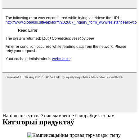
Напішыце тут сваё паведамленне і адпраўце яго нам
Катэгорыі прадуктаў